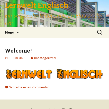
Lernwelt Englisch
Ein Service der Mittelschule Landau an der
Isar
Zum
Suchen
Menü
Inhalt
nach:
springen
Welcome!
3. Juni 2020
Uncategorized
Schreibe einen Kommentar